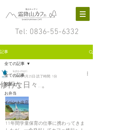
Tel:
0836-55-6332
記事
全ての記事
koto-mori
全ての記事
2019年4月25日
読了時間: 1分
修行な日々…。
開業まで
お弁当
イベント出店
11年間学童保育の仕事に携わってきま